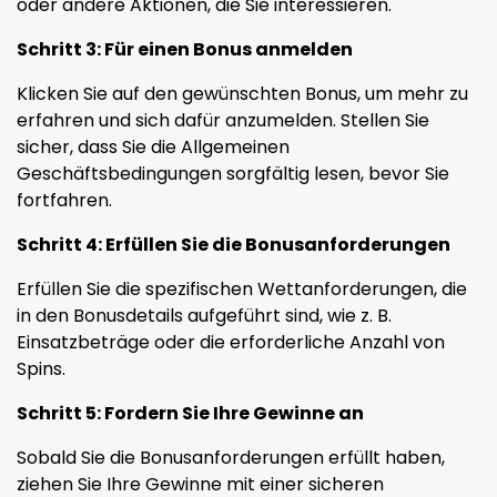
oder andere Aktionen, die Sie interessieren.
Schritt 3: Für einen Bonus anmelden
Klicken Sie auf den gewünschten Bonus, um mehr zu
erfahren und sich dafür anzumelden. Stellen Sie
sicher, dass Sie die Allgemeinen
Geschäftsbedingungen sorgfältig lesen, bevor Sie
fortfahren.
Schritt 4: Erfüllen Sie die Bonusanforderungen
Erfüllen Sie die spezifischen Wettanforderungen, die
in den Bonusdetails aufgeführt sind, wie z. B.
Einsatzbeträge oder die erforderliche Anzahl von
Spins.
Schritt 5: Fordern Sie Ihre Gewinne an
Sobald Sie die Bonusanforderungen erfüllt haben,
ziehen Sie Ihre Gewinne mit einer sicheren