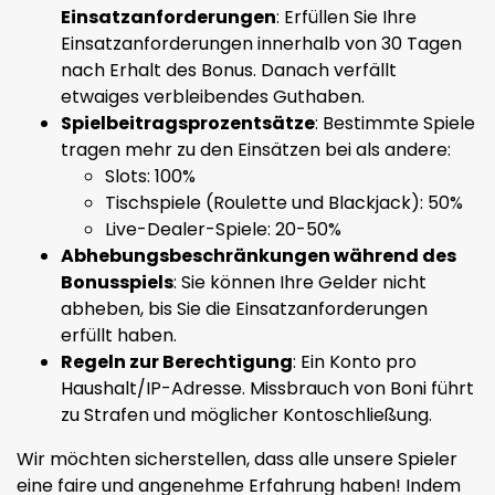
Einsatzanforderungen
: Erfüllen Sie Ihre
Einsatzanforderungen innerhalb von 30 Tagen
nach Erhalt des Bonus. Danach verfällt
etwaiges verbleibendes Guthaben.
Spielbeitragsprozentsätze
: Bestimmte Spiele
tragen mehr zu den Einsätzen bei als andere:
Slots: 100%
Tischspiele (Roulette und Blackjack): 50%
Live-Dealer-Spiele: 20-50%
Abhebungsbeschränkungen während des
Bonusspiels
: Sie können Ihre Gelder nicht
abheben, bis Sie die Einsatzanforderungen
erfüllt haben.
Regeln zur Berechtigung
: Ein Konto pro
Haushalt/IP-Adresse. Missbrauch von Boni führt
zu Strafen und möglicher Kontoschließung.
Wir möchten sicherstellen, dass alle unsere Spieler
eine faire und angenehme Erfahrung haben! Indem