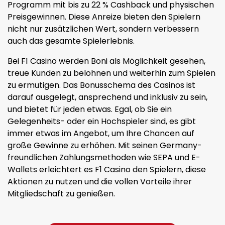
Programm mit bis zu 22 % Cashback und physischen
Preisgewinnen. Diese Anreize bieten den Spielern
nicht nur zusätzlichen Wert, sondern verbessern
auch das gesamte Spielerlebnis.
Bei F1 Casino werden Boni als Möglichkeit gesehen,
treue Kunden zu belohnen und weiterhin zum Spielen
zu ermutigen. Das Bonusschema des Casinos ist
darauf ausgelegt, ansprechend und inklusiv zu sein,
und bietet für jeden etwas. Egal, ob Sie ein
Gelegenheits- oder ein Hochspieler sind, es gibt
immer etwas im Angebot, um Ihre Chancen auf
große Gewinne zu erhöhen. Mit seinen Germany-
freundlichen Zahlungsmethoden wie SEPA und E-
Wallets erleichtert es F1 Casino den Spielern, diese
Aktionen zu nutzen und die vollen Vorteile ihrer
Mitgliedschaft zu genießen.