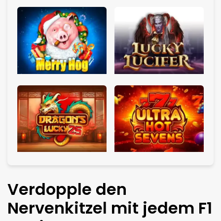
Verdopple den
Nervenkitzel mit jedem F1