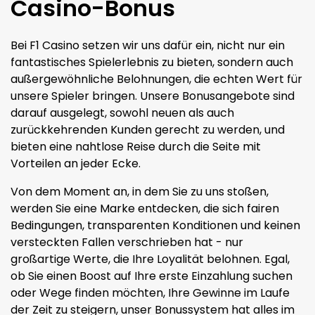
Casino-Bonus
Bei F1 Casino setzen wir uns dafür ein, nicht nur ein
fantastisches Spielerlebnis zu bieten, sondern auch
außergewöhnliche Belohnungen, die echten Wert für
unsere Spieler bringen. Unsere Bonusangebote sind
darauf ausgelegt, sowohl neuen als auch
zurückkehrenden Kunden gerecht zu werden, und
bieten eine nahtlose Reise durch die Seite mit
Vorteilen an jeder Ecke.
Von dem Moment an, in dem Sie zu uns stoßen,
werden Sie eine Marke entdecken, die sich fairen
Bedingungen, transparenten Konditionen und keinen
versteckten Fallen verschrieben hat - nur
großartige Werte, die Ihre Loyalität belohnen. Egal,
ob Sie einen Boost auf Ihre erste Einzahlung suchen
oder Wege finden möchten, Ihre Gewinne im Laufe
der Zeit zu steigern, unser Bonussystem hat alles im