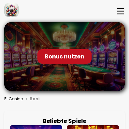
☰
Bonus nutzen
›
F1 Casino
Boni
Beliebte Spiele