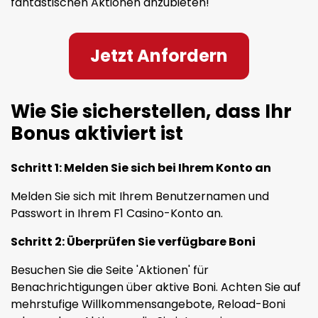
fantastischen Aktionen anzubieten!
Jetzt Anfordern
Wie Sie sicherstellen, dass Ihr
Bonus aktiviert ist
Schritt 1: Melden Sie sich bei Ihrem Konto an
Melden Sie sich mit Ihrem Benutzernamen und
Passwort in Ihrem F1 Casino-Konto an.
Schritt 2: Überprüfen Sie verfügbare Boni
Besuchen Sie die Seite 'Aktionen' für
Benachrichtigungen über aktive Boni. Achten Sie auf
mehrstufige Willkommensangebote, Reload-Boni