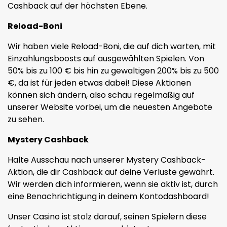
Cashback auf der höchsten Ebene.
Reload-Boni
Wir haben viele Reload-Boni, die auf dich warten, mit
Einzahlungsboosts auf ausgewählten Spielen. Von
50% bis zu 100 € bis hin zu gewaltigen 200% bis zu 500
€, da ist für jeden etwas dabei! Diese Aktionen
können sich ändern, also schau regelmäßig auf
unserer Website vorbei, um die neuesten Angebote
zu sehen.
Mystery Cashback
Halte Ausschau nach unserer Mystery Cashback-
Aktion, die dir Cashback auf deine Verluste gewährt.
Wir werden dich informieren, wenn sie aktiv ist, durch
eine Benachrichtigung in deinem Kontodashboard!
Unser Casino ist stolz darauf, seinen Spielern diese